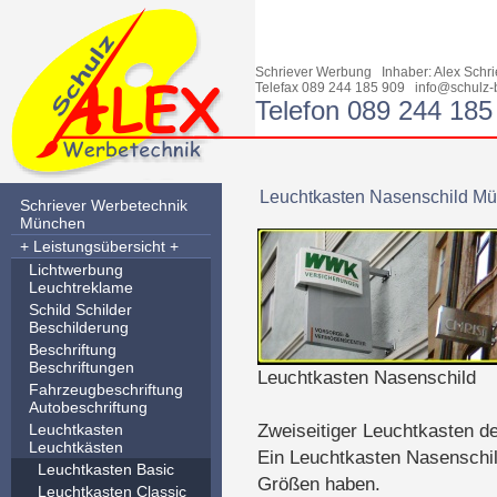
Schriever Werbung Inhaber: Alex Sch
Telefax 089 244 185 909
info@schulz-
Telefon 089 244 185
Leuchtkasten Nasenschild M
Schriever Werbetechnik
München
+ Leistungsübersicht +
Lichtwerbung
Leuchtreklame
Schild Schilder
Beschilderung
Beschriftung
Beschriftungen
Leuchtkasten Nasenschild
Fahrzeugbeschriftung
Autobeschriftung
Leuchtkasten
Zweiseitiger Leuchtkasten de
Leuchtkästen
Ein Leuchtkasten Nasenschi
Leuchtkasten Basic
Größen haben.
Leuchtkasten Classic