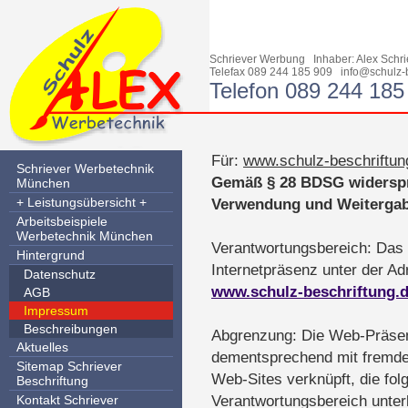
Schriever Werbung Inhaber: Alex Sch
Telefax 089 244 185 909
info@schulz-
Telefon 089 244 185
Für:
www.schulz-beschriftun
Schriever Werbetechnik
Gemäß § 28 BDSG widerspr
München
+ Leistungsübersicht +
Verwendung und Weitergab
Arbeitsbeispiele
Werbetechnik München
Verantwortungsbereich: Das I
Hintergrund
Internetpräsenz unter der Ad
Datenschutz
www.schulz-beschriftung.
AGB
Impressum
Beschreibungen
Abgrenzung: Die Web-Präse
Aktuelles
dementsprechend mit fremde
Sitemap Schriever
Web-Sites verknüpft, die fol
Beschriftung
Kontakt Schriever
Verantwortungsbereich unterl