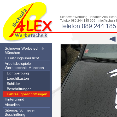
Schriever Werbung Inhaber: Alex Sch
Telefax 089 244 185 909
info@schulz-
Telefon 089 244 185
Schriever Werbetechnik
München
+ Leistungsübersicht +
Arbeitsbeispiele
Werbetechnik München
Lichtwerbung
Leuchtkasten
Schilder
Beschriftungen
Fahrzeugbeschriftungen
Hintergrund
Aktuelles
Sitemap Schriever
Beschriftung