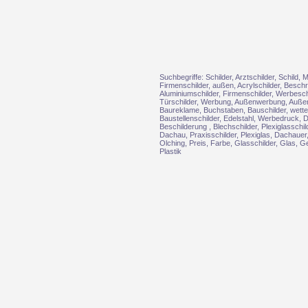
Suchbegriffe: Schilder, Arztschilder, Schild
Firmenschilder, außen, Acrylschilder, Beschr
Aluminiumschilder, Firmenschilder, Werbeschi
Türschilder, Werbung, Außenwerbung, Außenr
Baureklame, Buchstaben, Bauschilder, wetterf
Baustellenschilder, Edelstahl, Werbedruck, 
Beschilderung , Blechschilder, Plexiglasschi
Dachau, Praxisschilder, Plexiglas, Dachauer,
Olching, Preis, Farbe, Glasschilder, Glas, G
Plastik