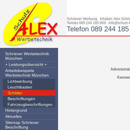
Schriever Werbung Inhaber: Alex Sch
Telefax 089 244 185 909
info@schulz-
Telefon 089 244 185
Schriever Werbetechnik
München
+ Leistungsübersicht +
Administrat
Arbeitsbeispiele
Werbetechnik München
Kennwo
Lichtwerbung
Leuchtkasten
Schilder
Beschriftungen
Fahrzeugbeschriftungen
Hintergrund
Aktuelles
Sitemap Schriever
Beschriftung